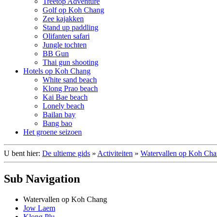
Treetop Adventure
Golf op Koh Chang
Zee kajakken
Stand up paddling
Olifanten safari
Jungle tochten
BB Gun
Thai gun shooting
Hotels op Koh Chang
White sand beach
Klong Prao beach
Kai Bae beach
Lonely beach
Bailan bay
Bang bao
Het groene seizoen
U bent hier:
De ultieme gids
»
Activiteiten
»
Watervallen op Koh Ch
Sub Navigation
Watervallen op Koh Chang
Jow Laem
Klong Plu