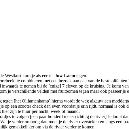
 de Westkust kom je als eerste
Jow Laem
tegen.
voorbeeld te combineren met een bezoek aan een van de beste olifanten
nd inwaards te nemen bij de [enige] 7 eleven op de kruising. Je komt v
om je verschillende velden met fruitbomen tegen maar ook passeer je ee
tegen [het Olifantenkamp] hierna wordt de weg algauw een modderpad
om je op een scooter check dan even voordat je erin rijdt, normaal is ook 
hier zijn te huur per nacht, week of maand.
es te volgen [een paar honderd meter richting de rivier] Je loopt dan in
. Wil je verder omhoog dan moet je de rivier oversteken en langs een paa
enlijk gemakkelijker om via de rivier verder te komen.