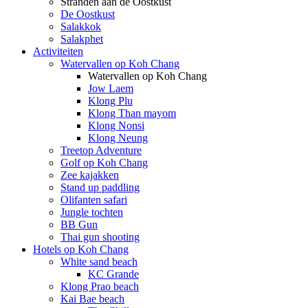
Stranden aan de Oostkust
De Oostkust
Salakkok
Salakphet
Activiteiten
Watervallen op Koh Chang
Watervallen op Koh Chang
Jow Laem
Klong Plu
Klong Than mayom
Klong Nonsi
Klong Neung
Treetop Adventure
Golf op Koh Chang
Zee kajakken
Stand up paddling
Olifanten safari
Jungle tochten
BB Gun
Thai gun shooting
Hotels op Koh Chang
White sand beach
KC Grande
Klong Prao beach
Kai Bae beach